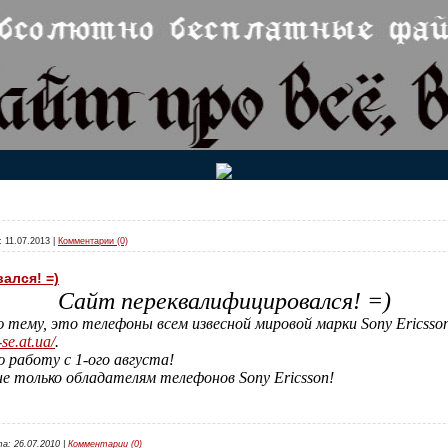
:
11.07.2013
|
Комментарии (0)
ался! =)
Сайт переквалифицировался! =)
 тему, это телефоны всем извесной мировой марки Sony Ericsson
-se.at.ua/
.
работу с 1-ого августа!
не только обладателям телефонов Sony Ericsson!
та:
26.07.2010
|
Комментарии (0)