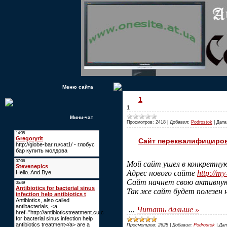
Меню сайта
1
1
Мини-чат
Просмотров:
2418
|
Добавил:
Podrostok
|
Дата
Сайт переквалифициров
Мой сайт ушел в конкретную
Адрес нового сайте
http://my
Сайт начнет свою активную 
Так же сайт будет полезен 
...
Читать дальше »
Просмотров:
2628
|
Добавил:
Podrostok
|
Да