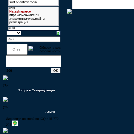
200
)?>
Погода в Северодонецке
)?>
Админ
Для связи со мной по ICQ 445-772-
227